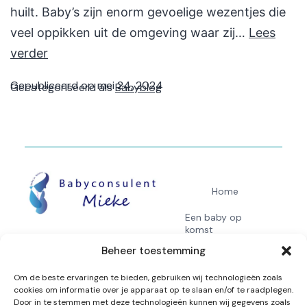
huilt. Baby’s zijn enorm gevoelige wezentjes die
veel oppikken uit de omgeving waar zij…
Lees
verder
Gepubliceerd op
mei 24, 2024
Gecategoriseerd als
Babyblog
Home
Een baby op
komst
Beheer toestemming
Online Intake
Om de beste ervaringen te bieden, gebruiken wij technologieën zoals
Over mij
cookies om informatie over je apparaat op te slaan en/of te raadplegen.
Door in te stemmen met deze technologieën kunnen wij gegevens zoals