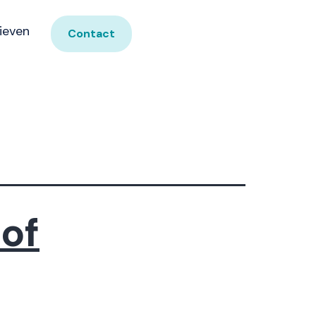
ieven
Contact
 of