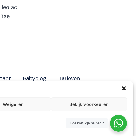
 leo ac
vitae
tact
Babyblog
Tarieven
Weigeren
Bekijk voorkeuren
Hoe kan ik je helpen?