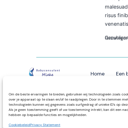
malesuada
risus fini
venenati
Gepublice
Gecategori
Home
Een 
Om de beste ervaringen te bieden, gebruiken wij technologieën zoals coo
Privacy Statement
over je apparaat op te slaan en/of te raadplegen. Door in te stemmen me
technologieën kunnen wij gegevens zoals surfgedrag of unieke ID's op dez
Algemene Voorwaarden
Als je geen toestemming geeft of uw toestemming intrekt, kan dit een nad
hebben op bepaalde functies en mogelijkheden.
Cookiebeleid
Privacy Statement