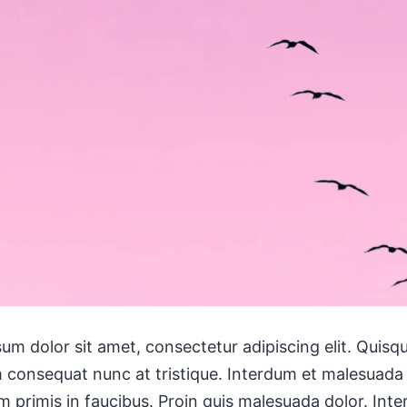
um dolor sit amet, consectetur adipiscing elit. Quisq
consequat nunc at tristique. Interdum et malesuada
m primis in faucibus. Proin quis malesuada dolor. Int