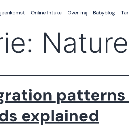
ijeenkomst
Online Intake
Over mij
Babyblog
Tar
ie:
Nature
gration patterns
rds explained