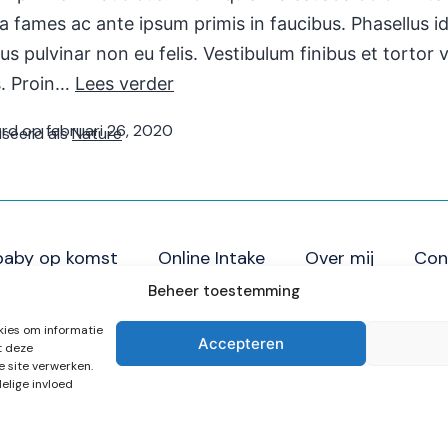
 fames ac ante ipsum primis in faucibus. Phasellus id
bus pulvinar non eu felis. Vestibulum finibus et tortor 
s. Proin…
Lees verder
erd op
februari 26, 2020
seerd als
Nature
baby op komst
Online Intake
Over mij
Con
Beheer toestemming
kies om informatie
BIG
registratienummer
Accepteren
t deze
19016116230
e site verwerken.
elige invloed